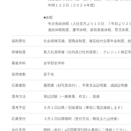
年間１２２日（２０２４年度)
■休暇
年次有給休暇（入社翌月より１０日、７年目より２０
連続休暇制度、慶弔休暇、産前産後休暇、育児休業、
福利厚生
社会保険完備、退職金制度、確定給付企業年金制度、
研修制度
新入社員研修（社内及び社外講座）、クレジット検定
募集学科
全学部全学科
採用者数
若干名
応募書類
履歴書（顔写真添付）、卒業見込証明書、成績証明書
選考方法
筆記試験（一般教養、作文）、面接
選考予定
６月１日以降／別途通知（事前に電話連絡します）
応募受付
３月１日以降随時（受付方法：郵送または持参）
会社見学
随時（本社）※訪問希望日時を事前にご連絡ください。