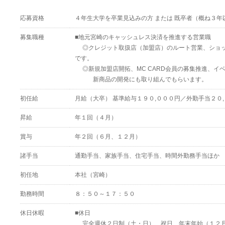
応募資格
４年生大学を卒業見込みの方 または 既卒者（概ね３年
募集職種
■地元宮崎のキャッシュレス決済を推進する営業職
◎クレジット取扱店（加盟店）のルート営業、ショッ
です。
◎新規加盟店開拓、MC CARD会員の募集推進、イ
新商品の開発にも取り組んでもらいます。
初任給
月給（大卒） 基準給与１９０,０００円／外勤手当２０
昇給
年１回（４月）
賞与
年２回（６月、１２月）
諸手当
通勤手当、家族手当、住宅手当、時間外勤務手当ほか
初任地
本社（宮崎）
勤務時間
８：５０～１７：５０
休日休暇
■休日
完全週休２日制（土・日）、祝日、年末年始（１２月